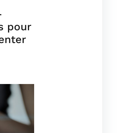
-
s pour
enter