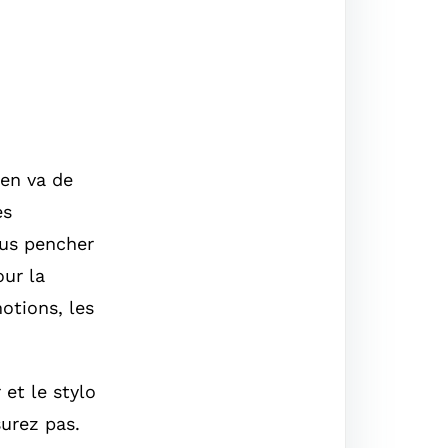
 en va de
es
us pencher
our la
otions, les
 et le stylo
urez pas.