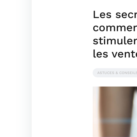
Les sec
commerc
stimule
les vent
ASTUCES & CONSEIL