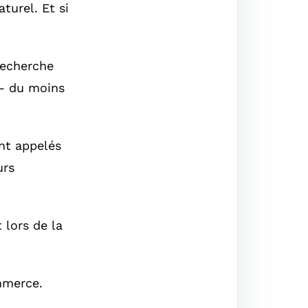
turel. Et si
recherche
 – du moins
nt appelés
urs
 lors de la
mmerce.