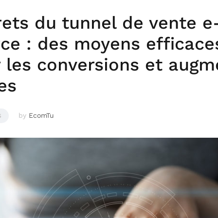
rets du tunnel de vente e
e : des moyens efficace
r les conversions et augm
es
by
EcomTu
S