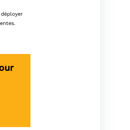
 déployer
entes.
our