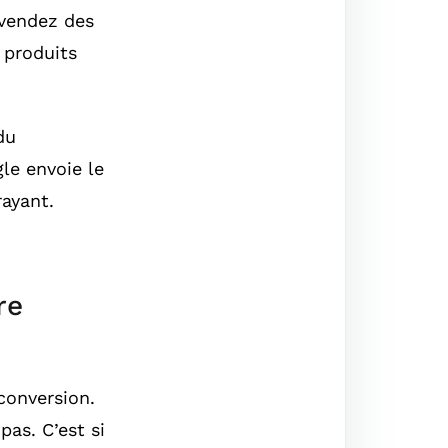
 vendez des
 produits
du
le envoie le
rayant.
re
conversion.
pas. C’est si