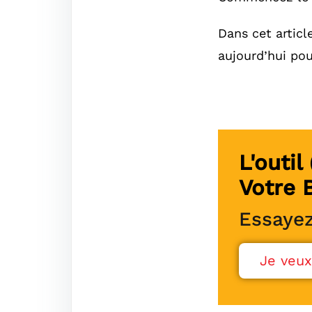
Dans cet articl
aujourd’hui pou
L'outi
Votre 
Essayez
Je veux